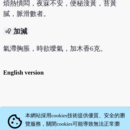
煩熱憒悶，夜寐不安，便秘溲黃，苔黃
膩，脈滑數者。
bubble_chart
加減
氣滯胸脹，時欲噯氣，加木香6克。
English version
本網站採用cookies技術提供優質、安全的瀏
cookie
覽服務，關閉cookies可能導致無法正常瀏