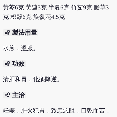
黃芩6克 黃連3克 半夏6克 竹茹9克 膽草3
克 枳殼6克 旋覆花4.5克
bubble_chart
製法用量
水煎，溫服。
bubble_chart
功效
清肝和胃，化痰降逆。
bubble_chart
主治
妊娠，肝火犯胃，致患惡阻，口乾而苦，