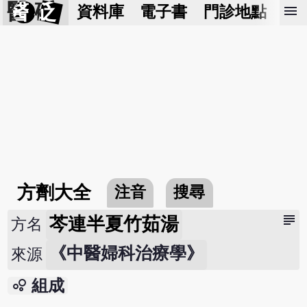
醫 砭
menu
資料庫
電子書
門診地點
預
方劑大全
注音
搜尋
subject
芩連半夏竹茹湯
方名
《中醫婦科治療學》
來源
bubble_chart
組成