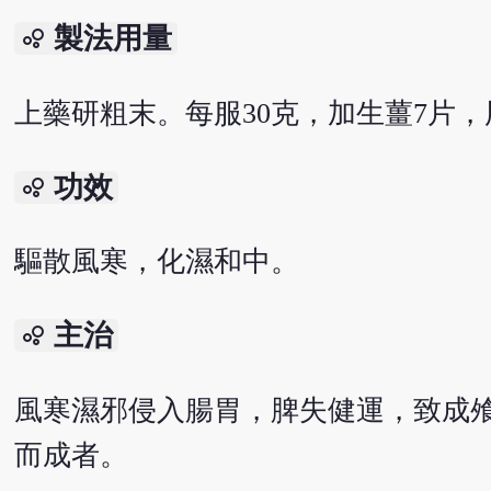
製法用量
bubble_chart
上藥研粗末。每服30克，加生薑7片，
功效
bubble_chart
驅散風寒，化濕和中。
主治
bubble_chart
風寒濕邪侵入腸胃，脾失健運，致成
而成者。