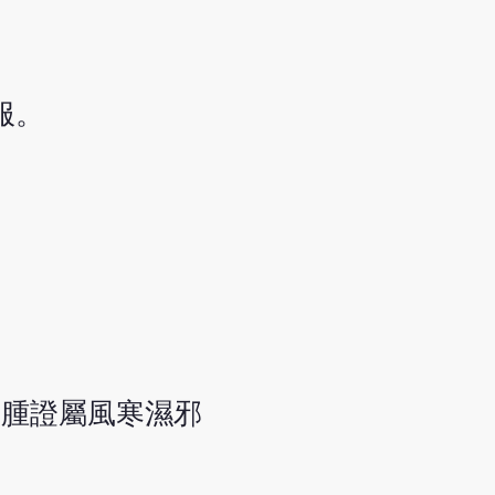
服。
水腫證屬風寒濕邪