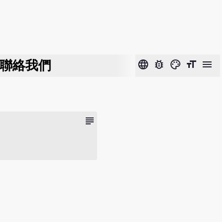
聯絡我們
language
bug_report
color_lens
format_size
menu
subject