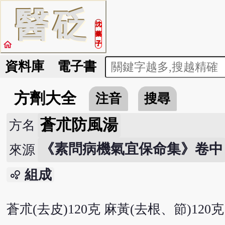
醫
砭
沈
藥
home
子
資料庫
電子書
方劑大全
注音
搜尋
蒼朮防風湯
方名
《素問病機氣宜保命集》卷中
來源
組成
bubble_chart
蒼朮(去皮)120克 麻黃(去根、節)120克