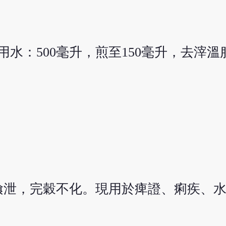
用水：500毫升，煎至150毫升，去滓溫
飧泄，完穀不化。現用於痺證、痢疾、