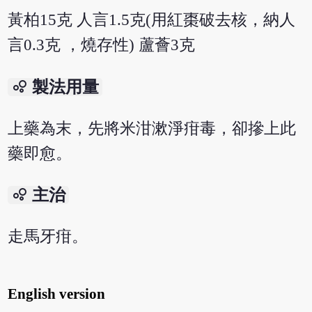
黃柏15克 人言1.5克(用紅棗破去核，納人
言0.3克 ，燒存性) 蘆薈3克
bubble_chart
製法用量
上藥為末，先將米泔漱淨疳毒，卻摻上此
藥即愈。
bubble_chart
主治
走馬牙疳。
English version