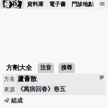
醫 砭
menu
資料庫
電子書
門診地點
預
方劑大全
注音
搜尋
subject
蘆薈散
方名
《萬病回春》卷五
來源
bubble_chart
組成