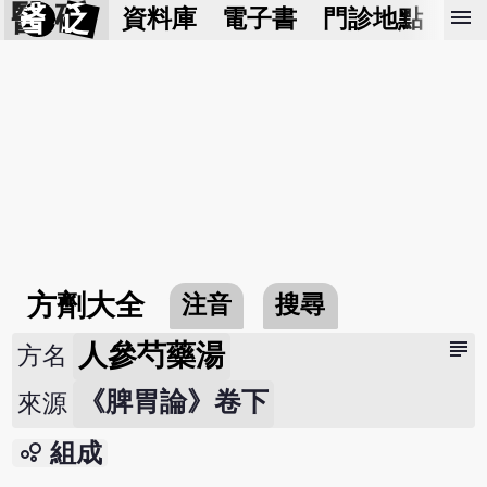
醫 砭
menu
資料庫
電子書
門診地點
預
方劑大全
注音
搜尋
subject
人參芍藥湯
方名
《脾胃論》卷下
來源
bubble_chart
組成