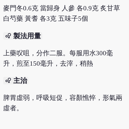
麥門冬0.6克 當歸身 人參 各0.9克 炙甘草
白芍藥 黃耆 各3克 五味子5個
bubble_chart
製法用量
上藥㕮咀，分作二服。每服用水300毫
升，煎至150毫升，去滓，稍熱
bubble_chart
主治
脾胃虛弱，呼吸短促，容顏憔悴，形氣兩
虛者。