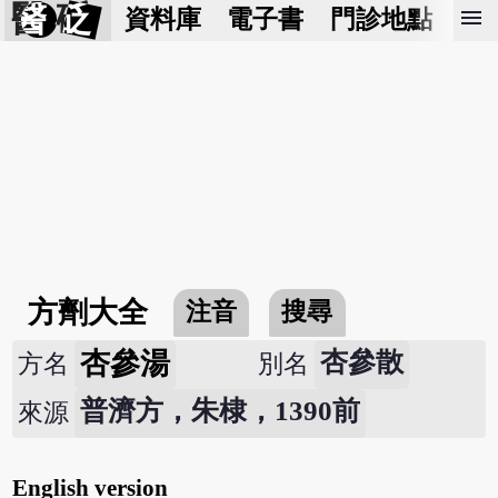
醫 砭
menu
資料庫
電子書
門診地點
預
方劑大全
注音
搜尋
杏參湯
杏參散
方名
別名
普濟方，朱棣，1390前
來源
English version