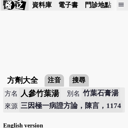
醫 砭
menu
資料庫
電子書
門診地點
預
方劑大全
注音
搜尋
人參竹葉湯
竹葉石膏湯
方名
別名
三因極一病證方論，陳言，1174
來源
English version