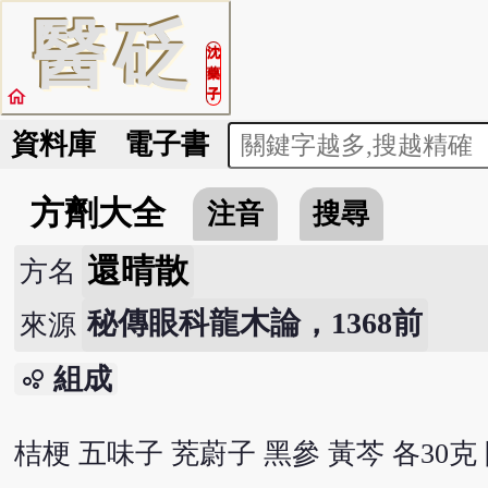
醫
砭
沈
藥
home
子
資料庫
電子書
方劑大全
注音
搜尋
還晴散
方名
秘傳眼科龍木論，1368前
來源
組成
bubble_chart
桔梗 五味子 茺蔚子 黑參 黃芩 各30克 