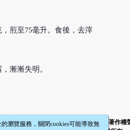
克，煎至75毫升。食後，去滓
霧，漸漸失明。
於
聯絡我們
服務條款
隱私權條款
著作權
|
|
|
|
全的瀏覽服務，關閉cookies可能導致無