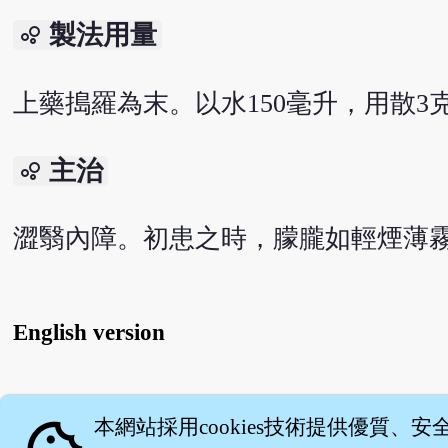
製法用量
bubble_chart
上藥搗羅為末。以水150毫升，用散3
主治
bubble_chart
澀翳內障。初患之時，朦朧如輕煙薄
English version
關
本網站採用cookies技術提供優質、安