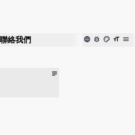
聯絡我們
language
bug_report
color_lens
format_size
menu
subject