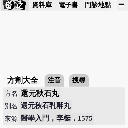
醫 砭
menu
資料庫
電子書
門診地點
預
方劑大全
注音
搜尋
還元秋石丸
方名
還元秋石乳酥丸
別名
醫學入門，李梃，1575
來源