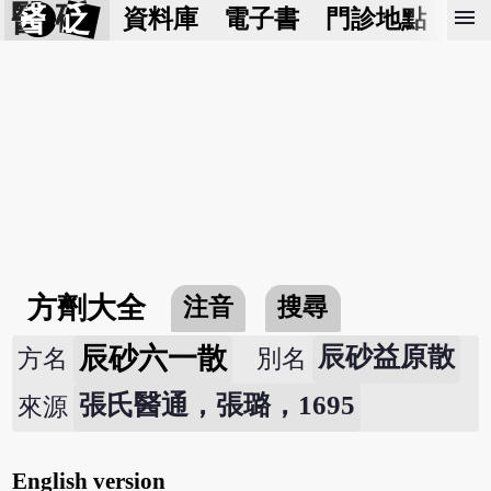
醫 砭
menu
資料庫
電子書
門診地點
預
方劑大全
注音
搜尋
辰砂六一散
辰砂益原散
方名
別名
張氏醫通，張璐，1695
來源
English version