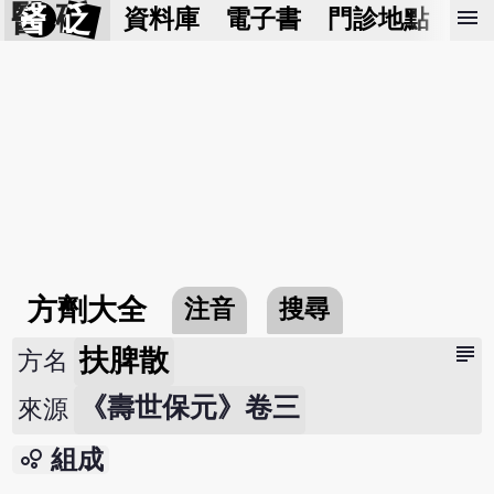
醫 砭
menu
資料庫
電子書
門診地點
預
方劑大全
注音
搜尋
subject
扶脾散
方名
《壽世保元》卷三
來源
bubble_chart
組成