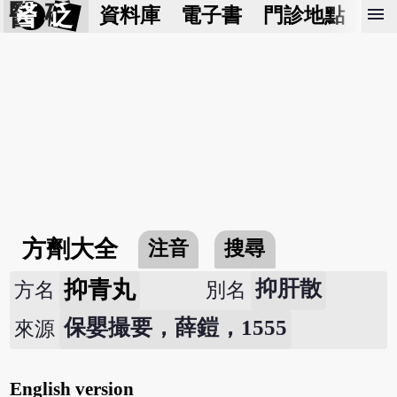
醫 砭
menu
資料庫
電子書
門診地點
預
方劑大全
注音
搜尋
抑青丸
抑肝散
方名
別名
保嬰撮要，薛鎧，1555
來源
English version