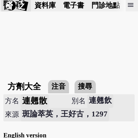
醫 砭
menu
資料庫
電子書
門診地點
預
方劑大全
注音
搜尋
連翹散
連翹飲
方名
別名
斑論萃英，王好古，1297
來源
English version