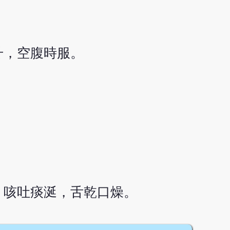
毫升，空腹時服。
，咳吐痰涎，舌乾口燥。