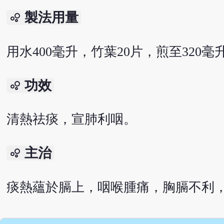
製法用量
bubble_chart
用水400毫升，竹葉20片，煎至320
功效
bubble_chart
清熱祛痰，宣肺利咽。
主治
bubble_chart
痰熱蘊於膈上，咽喉腫痛，胸膈不利