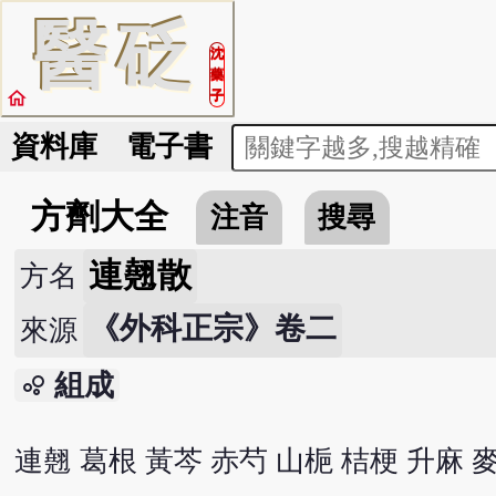
醫
砭
沈
藥
home
子
資料庫
電子書
方劑大全
注音
搜尋
連翹散
方名
《外科正宗》卷二
來源
組成
bubble_chart
連翹 葛根 黃芩 赤芍 山梔 桔梗 升麻 麥