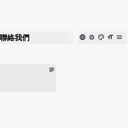
聯絡我們
language
bug_report
color_lens
format_size
menu
subject