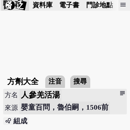
醫 砭
menu
資料庫
電子書
門診地點
預
方劑大全
注音
搜尋
subject
人參羌活湯
方名
嬰童百問，魯伯嗣，1506前
來源
bubble_chart
組成