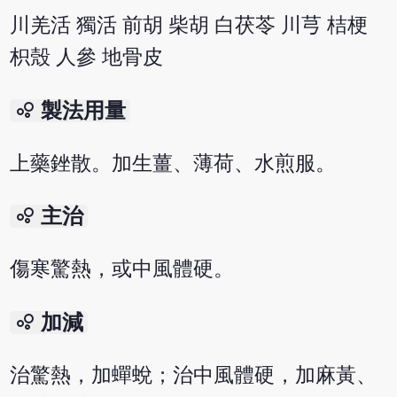
川羌活 獨活 前胡 柴胡 白茯苓 川芎 桔梗
枳殼 人參 地骨皮
bubble_chart
製法用量
上藥銼散。加生薑、薄荷、水煎服。
bubble_chart
主治
傷寒驚熱，或中風體硬。
bubble_chart
加減
治驚熱，加蟬蛻；治中風體硬，加麻黃、