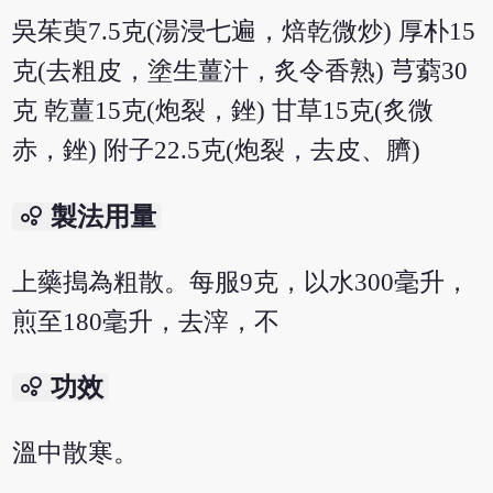
吳茱萸7.5克(湯浸七遍，焙乾微炒) 厚朴15
克(去粗皮，塗生薑汁，炙令香熟) 芎藭30
克 乾薑15克(炮裂，銼) 甘草15克(炙微
赤，銼) 附子22.5克(炮裂，去皮、臍)
bubble_chart
製法用量
上藥搗為粗散。每服9克，以水300毫升，
煎至180毫升，去滓，不
bubble_chart
功效
溫中散寒。