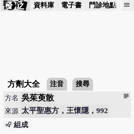
醫 砭
menu
資料庫
電子書
門診地點
預
方劑大全
注音
搜尋
subject
吳茱萸散
方名
太平聖惠方，王懷隱，992
來源
bubble_chart
組成