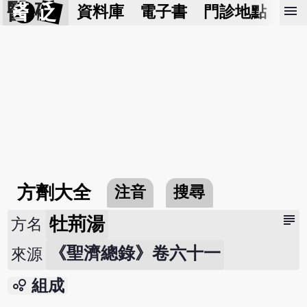
醫 砭
menu
資料庫
電子書
門診地點
預
方劑大全
注音
搜尋
subject
牡荊湯
方名
《聖濟總錄》卷六十一
來源
bubble_chart
組成