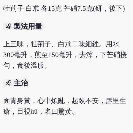
牡荊子 白朮 各15克 芒硝7.5克(研，後下)
bubble_chart
製法用量
上三味，牡荊子、白朮二味細銼。用水
300毫升，煎至150毫升，去滓，下芒硝攪
勻，食後溫服。
bubble_chart
主治
面青身黃，心中煩亂，起臥不安，唇里生
瘡，目視üü，名曰驚黃。