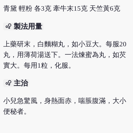
青黛 輕粉 各3克 牽牛末15克 天竺黃6克
bubble_chart
製法用量
上藥研末，白麵糊丸，如小豆大。每服20
丸，用薄荷湯送下。一法煉蜜為丸，如芡
實大。每用1粒，化服。
bubble_chart
主治
小兒急驚風，身熱面赤，喘脹腹滿，大小
便秘者。