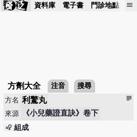
醫 砭
menu
資料庫
電子書
門診地點
預
方劑大全
注音
搜尋
subject
利驚丸
方名
《小兒藥證直訣》卷下
來源
bubble_chart
組成