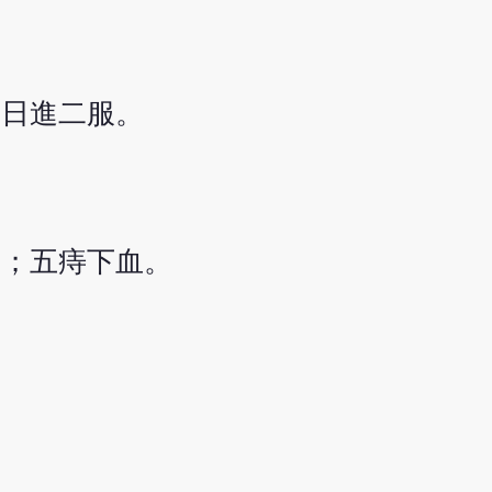
，日進二服。
癢；五痔下血。