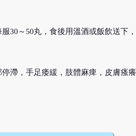
服30～50丸，食後用溫酒或飯飲送下
邪停滯，手足痿緩，肢體麻痺，皮膚瘙