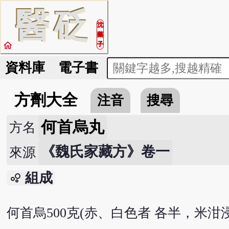
醫
砭
沈
藥
home
子
資料庫
電子書
方劑大全
注音
搜尋
何首烏丸
方名
《魏氏家藏方》卷一
來源
組成
bubble_chart
何首烏500克(赤、白色者 各半，米泔