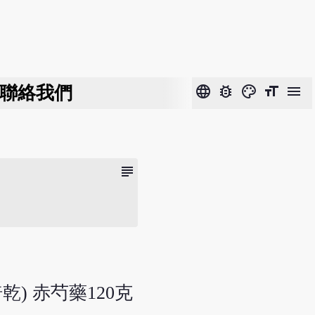
聯絡我們
language
bug_report
color_lens
format_size
menu
subject
) 赤芍藥120克