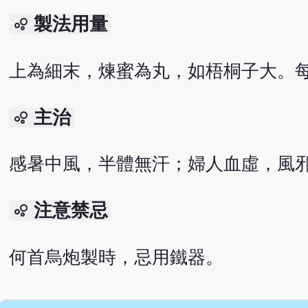
製法用量
bubble_chart
上為細末，煉蜜為丸，如梧桐子大。每
主治
bubble_chart
感暑中風，半體無汗；婦人血虛，風
注意禁忌
bubble_chart
何首烏炮製時，忌用鐵器。