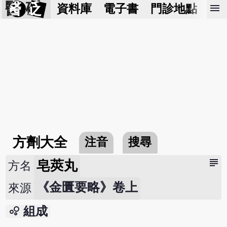
醫 砭
menu
資料庫
電子書
門診地點
預
方劑大全
注音
搜尋
subject
皂莢丸
方名
《金匱要略》卷上
來源
bubble_chart
組成