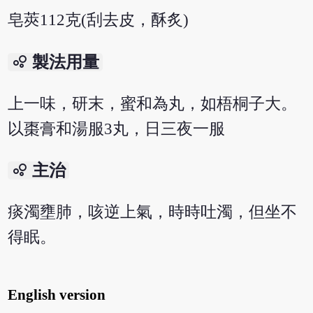
皂莢112克(刮去皮，酥炙)
bubble_chart
製法用量
上一味，研末，蜜和為丸，如梧桐子大。
以棗膏和湯服3丸，日三夜一服
bubble_chart
主治
痰濁壅肺，咳逆上氣，時時吐濁，但坐不
得眠。
English version