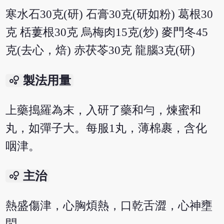
寒水石30克(研) 石膏30克(研如粉) 葛根30
克 栝蔞根30克 烏梅肉15克(炒) 麥門冬45
克(去心，焙) 赤茯苓30克 龍腦3克(研)
bubble_chart
製法用量
上藥搗羅為末，入研了藥和勻，煉蜜和
丸，如彈子大。每服1丸，薄棉裹，含化
咽津。
bubble_chart
主治
熱盛傷津，心胸煩熱，口乾舌澀，心神壅
悶。