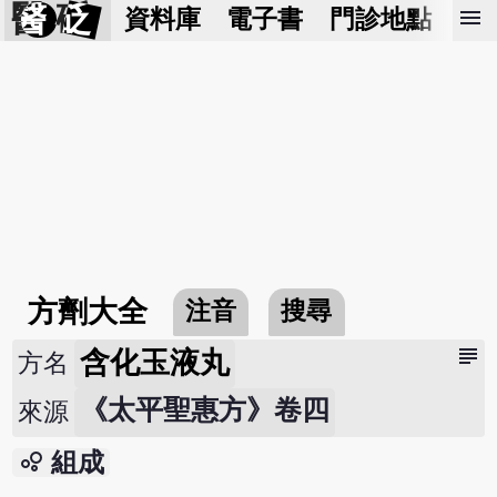
醫 砭
menu
資料庫
電子書
門診地點
預
方劑大全
注音
搜尋
subject
含化玉液丸
方名
《太平聖惠方》卷四
來源
bubble_chart
組成