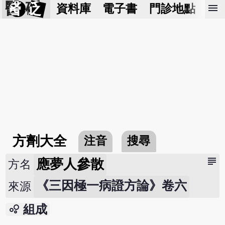
醫 砭
menu
資料庫
電子書
門診地點
預
方劑大全
注音
搜尋
subject
應夢人參散
方名
《三因極一病證方論》卷六
來源
bubble_chart
組成