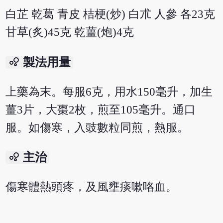
白芷 乾葛 青皮 桔梗(炒) 白朮 人參 各23克
甘草(炙)45克 乾薑(炮)4克
bubble_chart
製法用量
上藥為末。每服6克，用水150毫升，加生
薑3片，大棗2枚，煎至105毫升。通口
服。如傷寒，入豉數粒同煎，熱服。
bubble_chart
主治
傷寒體熱頭疼，及風壅痰嗽咯血。