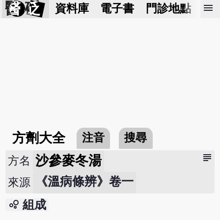
醫 砭
menu
資料庫
電子書
門診地點
預
方劑大全
注音
搜尋
subject
沙參麥冬湯
方名
《溫病條辨》卷一
來源
bubble_chart
組成