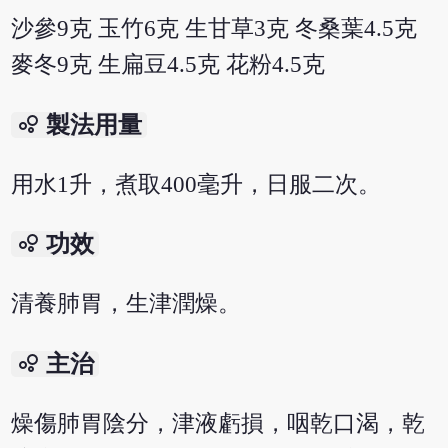
沙參9克 玉竹6克 生甘草3克 冬桑葉4.5克
麥冬9克 生扁豆4.5克 花粉4.5克
bubble_chart
製法用量
用水1升，煮取400毫升，日服二次。
bubble_chart
功效
清養肺胃，生津潤燥。
bubble_chart
主治
燥傷肺胃陰分，津液虧損，咽乾口渴，乾