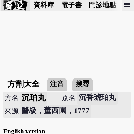
醫 砭
menu
資料庫
電子書
門診地點
預
方劑大全
注音
搜尋
沉珀丸
沉香琥珀丸
方名
別名
醫級，董西園，1777
來源
English version