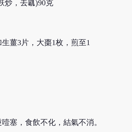
(麩炒，去瓤)90克
加生薑3片，大棗1枚，煎至1
逆噎塞，食飲不化，結氣不消。