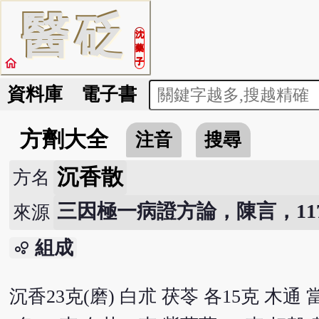
醫
砭
沈
藥
home
子
資料庫
電子書
方劑大全
注音
搜尋
沉香散
方名
三因極一病證方論，陳言，117
來源
組成
bubble_chart
沉香23克(磨) 白朮 茯苓 各15克 木通