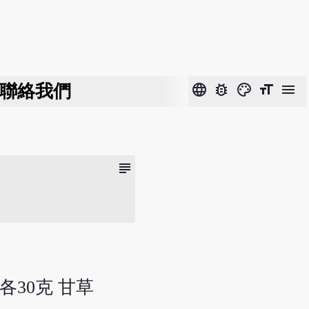
聯絡我們
language
bug_report
color_lens
format_size
menu
subject
 各30克 甘草