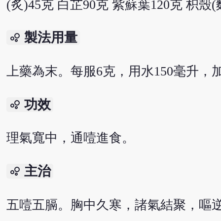
(炙)45克 白芷90克 紫蘇葉120克 枳殼
製法用量
bubble_chart
上藥為末。每服6克，用水150毫升，
功效
bubble_chart
理氣寬中，通噎進食。
主治
bubble_chart
五噎五膈。胸中久寒，諸氣結聚，嘔