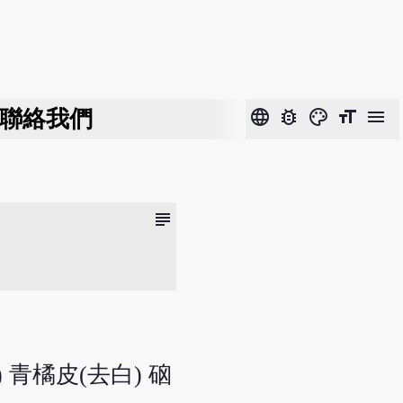
聯絡我們
language
bug_report
color_lens
format_size
menu
subject
 青橘皮(去白) 硇