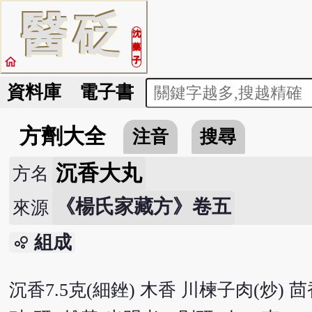
醫
砭
沈
藥
home
子
資料庫
電子書
方劑大全
注音
搜尋
沉香大丸
方名
《楊氏家藏方》卷五
來源
組成
bubble_chart
沉香7.5克(細銼) 木香 川楝子肉(炒) 