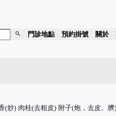
search
門診地點
預約掛號
關於
茴香(炒) 肉桂(去粗皮) 附子(炮，去皮、臍)