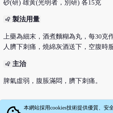
砂(研) 雄黃(光明者，別研) 各15克
製法用量
bubble_chart
上藥為細末，酒煮麵糊為丸，每30克
人臍下刺痛，燒綿灰酒送下，空腹時
主治
bubble_chart
脾氣虛弱，腹脹滿悶，臍下刺痛。
English version
本網站採用cookies技術提供優質、安