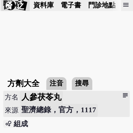
醫 砭
menu
資料庫
電子書
門診地點
預
方劑大全
注音
搜尋
subject
人參茯苓丸
方名
聖濟總錄，官方，1117
來源
bubble_chart
組成