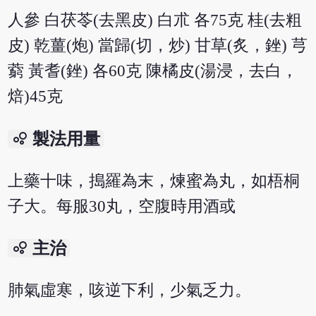
人參 白茯苓(去黑皮) 白朮 各75克 桂(去粗
皮) 乾薑(炮) 當歸(切，炒) 甘草(炙，銼) 芎
藭 黃耆(銼) 各60克 陳橘皮(湯浸，去白，
焙)45克
bubble_chart
製法用量
上藥十味，搗羅為末，煉蜜為丸，如梧桐
子大。每服30丸，空腹時用酒或
bubble_chart
主治
肺氣虛寒，咳逆下利，少氣乏力。