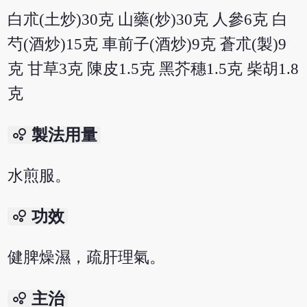
白朮(土炒)30克 山藥(炒)30克 人參6克 白
芍(酒炒)15克 車前子(酒炒)9克 蒼朮(製)9
克 甘草3克 陳皮1.5克 黑芥穗1.5克 柴胡1.8
克
bubble_chart
製法用量
水煎服。
bubble_chart
功效
健脾燥濕，疏肝理氣。
bubble_chart
主治