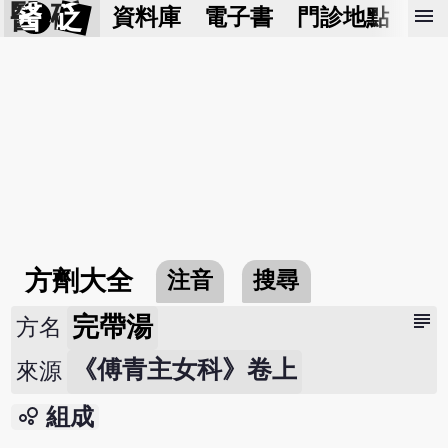
醫 砭
menu
資料庫
電子書
門診地點
預
方劑大全
注音
搜尋
subject
完帶湯
方名
《傅青主女科》卷上
來源
bubble_chart
組成