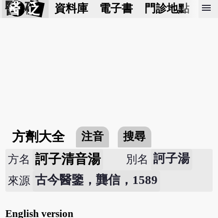
醫 砭
menu
資料庫
電子書
門診地點
預
方劑大全
注音
搜尋
訶子清音湯
訶子湯
方名
別名
古今醫鑒，龔信，1589
來源
English version