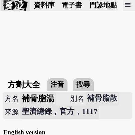
醫 砭
menu
資料庫
電子書
門診地點
預
方劑大全
注音
搜尋
補骨脂湯
補骨脂散
方名
別名
聖濟總錄，官方，1117
來源
English version