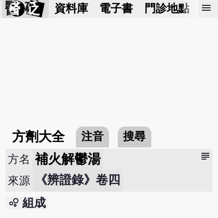
醫 砭
menu
資料庫
電子書
門診地點
預
方劑大全
注音
搜尋
subject
補火解鬱湯
方名
《辨證錄》卷四
來源
bubble_chart
組成