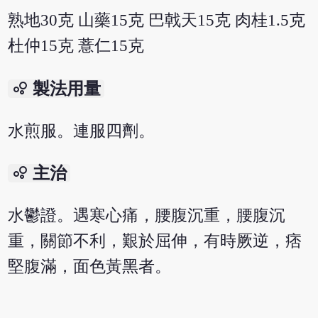
熟地30克 山藥15克 巴戟天15克 肉桂1.5克
杜仲15克 薏仁15克
bubble_chart
製法用量
水煎服。連服四劑。
bubble_chart
主治
水鬱證。遇寒心痛，腰腹沉重，腰腹沉
重，關節不利，艱於屈伸，有時厥逆，痞
堅腹滿，面色黃黑者。