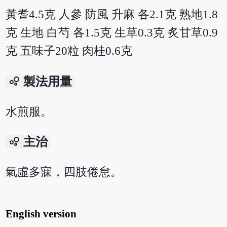
黃耆4.5克 人參 防風 升麻 各2.1克 熟地1.8
克 生地 白芍 各1.5克 生草0.3克 炙甘草0.9
克 五味子20粒 肉桂0.6克
bubble_chart
製法用量
水煎服。
bubble_chart
主治
氣虛多寐，四肢倦怠。
English version