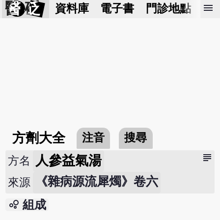
醫 砭
menu
資料庫
電子書
門診地點
預
方劑大全
注音
搜尋
subject
人參益氣湯
方名
《雜病源流犀燭》卷六
來源
bubble_chart
組成