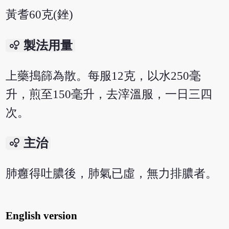
黃耆60克(銼)
bubble_chart
製法用量
上藥搗篩為散。每服12克，以水250毫
升，煎至150毫升，去滓溫服，一日三四
次。
bubble_chart
主治
肺癰得吐膿後，肺氣已虛，無力排膿者。
English version