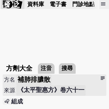
醫 砭
menu
資料庫
電子書
門診地點
預
方劑大全
注音
搜尋
subject
補肺排膿散
方名
《太平聖惠方》卷六十一
來源
bubble_chart
組成