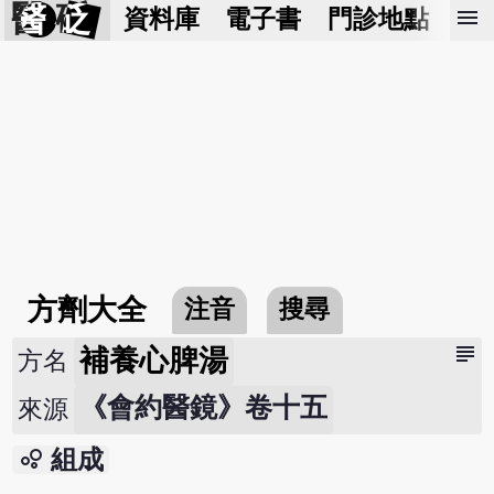
醫 砭
menu
資料庫
電子書
門診地點
預
方劑大全
注音
搜尋
subject
補養心脾湯
方名
《會約醫鏡》卷十五
來源
bubble_chart
組成