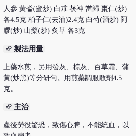
人參 黃耆(蜜炒) 白朮 茯神 當歸 棗仁(炒)
各4.5克 柏子仁(去油)2.4克 白芍(酒炒) 阿
膠(炒) 山藥(炒) 炙草 各3克
bubble_chart
製法用量
上藥水煎，另用發灰、棕灰、百草霜、蒲
黃(炒黑)等分研勻。用煎藥調服散劑4.5
克。
bubble_chart
主治
產後勞役驚恐，致傷心脾，不能統血，以
致血崩者。