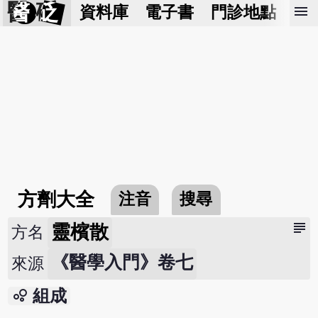
醫 砭
menu
資料庫
電子書
門診地點
預
方劑大全
注音
搜尋
subject
靈檳散
方名
《醫學入門》卷七
來源
bubble_chart
組成