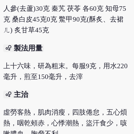
人參(去蘆)30克 秦艽 茯苓 各60克 知母75
克 桑白皮45克0克 鱉甲90克(酥炙、去裙
ㄦ) 炙甘草45克
bubble_chart
製法用量
上十六味，研為粗末。每服9克，用水220
毫升，煎至150毫升，去滓
bubble_chart
主治
虛勞客熱，肌肉消瘦，四肢倦怠，五心煩
熱，咽乾頰赤，心悸潮熱，盜汗食少，咳
嗽膿血，胸脅不利。