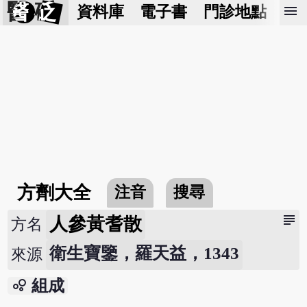
醫 砭
menu
資料庫
電子書
門診地點
預
方劑大全
注音
搜尋
subject
人參黃耆散
方名
衛生寶鑒，羅天益，1343
來源
bubble_chart
組成