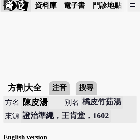
醫 砭
menu
資料庫
電子書
門診地點
預
方劑大全
注音
搜尋
陳皮湯
橘皮竹茹湯
方名
別名
證治準繩，王肯堂，1602
來源
English version