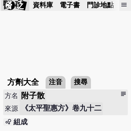
醫 砭
menu
資料庫
電子書
門診地點
預
方劑大全
注音
搜尋
subject
附子散
方名
《太平聖惠方》卷九十二
來源
bubble_chart
組成