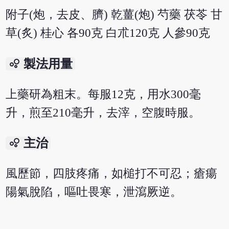
附子(炮，去皮、臍) 乾薑(炮) 芍藥 茯苓 甘
草(炙) 桂心 各90克 白朮120克 人參90克
bubble_chart
製法用量
上藥研為粗末。每服12克，用水300毫
升，煎至210毫升，去滓，空腹時服。
bubble_chart
主治
風歷節，四肢疼痛，如槌打不可忍；瘡瘍
陽氣脫陷，嘔吐畏寒，泄瀉厥逆。