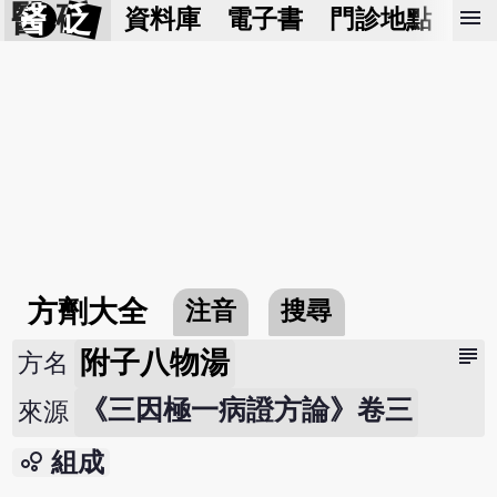
醫 砭
menu
資料庫
電子書
門診地點
預
方劑大全
注音
搜尋
subject
附子八物湯
方名
《三因極一病證方論》卷三
來源
bubble_chart
組成