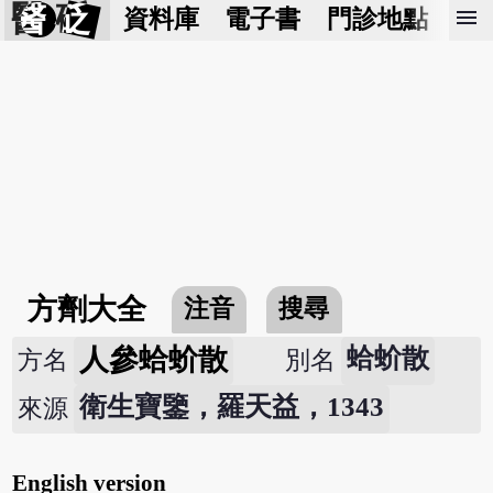
醫 砭
menu
資料庫
電子書
門診地點
預
方劑大全
注音
搜尋
人參蛤蚧散
蛤蚧散
方名
別名
衛生寶鑒，羅天益，1343
來源
English version