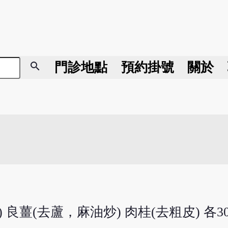
search
門診地點
預約掛號
關於
良薑(去蘆，麻油炒) 肉桂(去粗皮) 各30