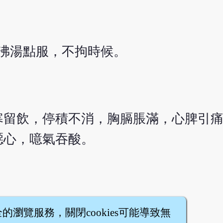
沸湯點服，不拘時候。
寒留飲，停積不消，胸膈脹滿，心脾引
噁心，噫氣吞酸。
全的瀏覽服務，關閉cookies可能導致無