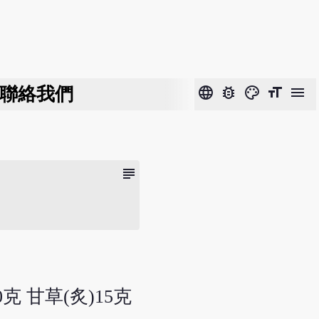
聯絡我們
language
bug_report
color_lens
format_size
menu
subject
克 甘草(炙)15克