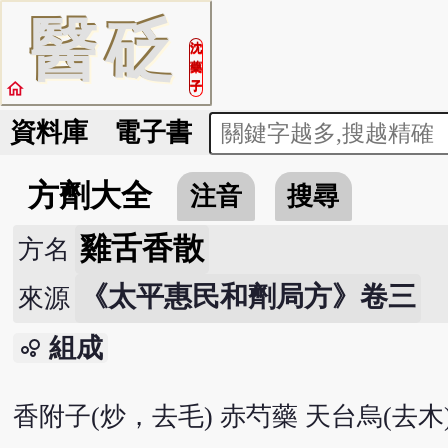
醫
砭
沈
藥
home
子
資料庫
電子書
方劑大全
注音
搜尋
雞舌香散
方名
《太平惠民和劑局方》卷三
來源
組成
bubble_chart
香附子(炒，去毛) 赤芍藥 天台烏(去木) 