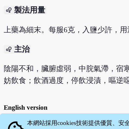
製法用量
bubble_chart
上藥為細末。每服6克，入鹽少許，用
主治
bubble_chart
陰陽不和，臟腑虛弱，中脘氣滯，宿
妨飲食；飲酒過度，停飲浸漬，嘔逆
English version
本網站採用cookies技術提供優質、安