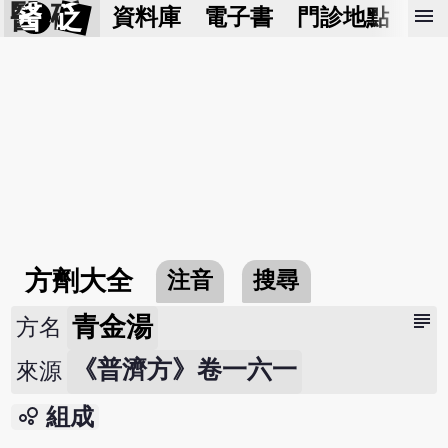
醫 砭
menu
資料庫
電子書
門診地點
預
方劑大全
注音
搜尋
subject
青金湯
方名
《普濟方》卷一六一
來源
bubble_chart
組成