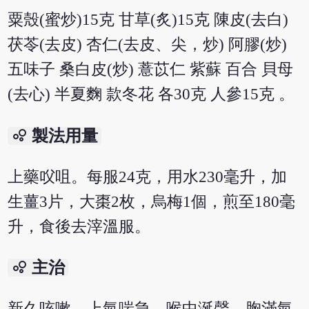
粟殼(蜜炒)15克 甘草(炙)15克 陳皮(去白)
茯苓(去皮) 杏仁(去皮、尖，炒) 阿膠(炒)
五味子 桑白皮(炒) 薏苡仁 紫蘇 百合 貝母
(去心) 半夏麴 款冬花 各30克 人參15克 。
bubble_chart
製法用量
上藥㕮咀。每服24克，用水230毫升，加
生薑3片，大棗2枚，烏梅1個，煎至180毫
升，食後去滓溫服。
bubble_chart
主治
新久咳嗽，上氣喘急，喉中涎聲，胸滿氣