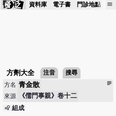
醫 砭
menu
資料庫
電子書
門診地點
預
方劑大全
注音
搜尋
subject
青金散
方名
《儒門事親》卷十二
來源
bubble_chart
組成