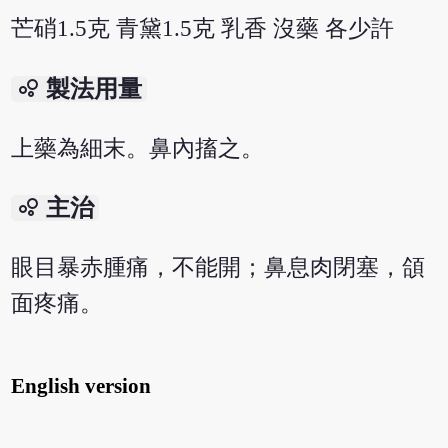
芒硝1.5克 青黛1.5克 乳香 沒藥 各少許
bubble_chart
製法用量
上藥為細末。鼻內搐之。
bubble_chart
主治
眼目暴赤腫痛，不能開；鼻息肉閉塞，頜
面疼痛。
English version