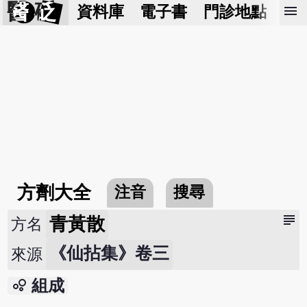
醫 砭
menu
資料庫
電子書
門診地點
預
方劑大全
注音
搜尋
subject
青黃散
方名
《仙拈集》卷三
來源
bubble_chart
組成