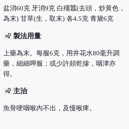
盆消60克 牙消9克 白殭蠶(去頭，炒黃色，
為末) 甘草(生，取末) 各4.5克 青黛6克
bubble_chart
製法用量
上藥為末。每服6克，用井花水80毫升調
藥，細細呷服；或少許頻乾摻，咽津亦
得。
bubble_chart
主治
魚骨哽咽喉內不出，及慢喉痺。