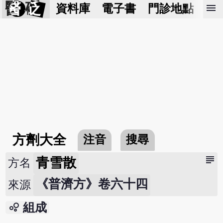
醫 砭
menu
資料庫
電子書
門診地點
預
方劑大全
注音
搜尋
subject
青雪散
方名
《普濟方》卷六十四
來源
bubble_chart
組成