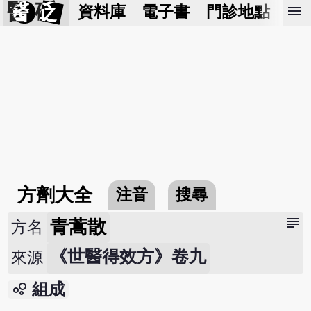
醫 砭
menu
資料庫
電子書
門診地點
預
方劑大全
注音
搜尋
subject
青蒿散
方名
《世醫得效方》卷九
來源
bubble_chart
組成