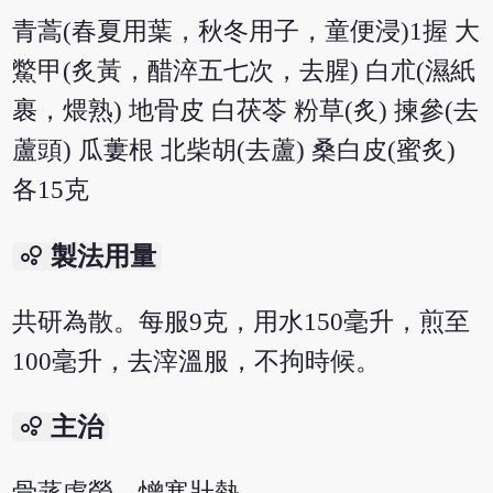
青蒿(春夏用葉，秋冬用子，童便浸)1握 大
鱉甲(炙黃，醋淬五七次，去腥) 白朮(濕紙
裹，煨熟) 地骨皮 白茯苓 粉草(炙) 揀參(去
蘆頭) 瓜蔞根 北柴胡(去蘆) 桑白皮(蜜炙)
各15克
bubble_chart
製法用量
共研為散。每服9克，用水150毫升，煎至
100毫升，去滓溫服，不拘時候。
bubble_chart
主治
骨蒸虛勞，憎寒壯熱。