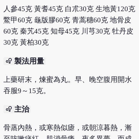
人參45克 黃耆45克 白朮30克 生地黃120克
鱉甲60克 龜版膠60克 青蒿穗60克 地骨皮
60克 秦艽45克 知母45克 川芎30克 牡丹皮
30克 黃柏30克
bubble_chart
製法用量
上藥研末，煉蜜為丸。早、晚空腹用開水
吞服9～15克。
bubble_chart
主治
骨蒸內熱，或寒熱似瘧，或朝涼暮熱，漸
至咳嗽痰紅，肌消骨痿，夜多異夢，而成