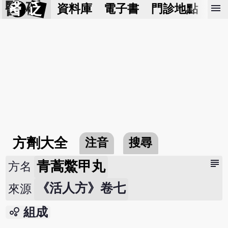
醫 砭
menu
資料庫
電子書
門診地點
預
方劑大全
注音
搜尋
subject
青蒿鱉甲丸
方名
《活人方》卷七
來源
bubble_chart
組成