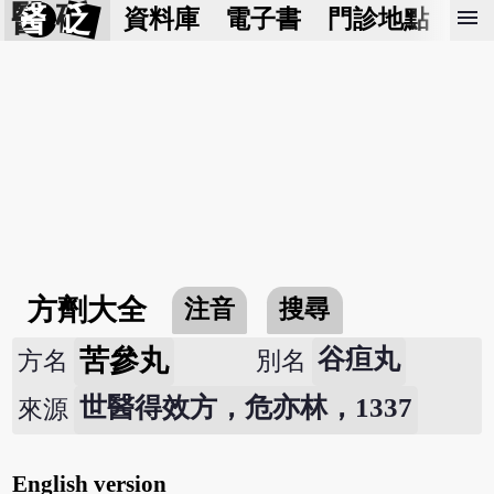
醫 砭
menu
資料庫
電子書
門診地點
預
方劑大全
注音
搜尋
苦參丸
谷疸丸
方名
別名
世醫得效方，危亦林，1337
來源
English version