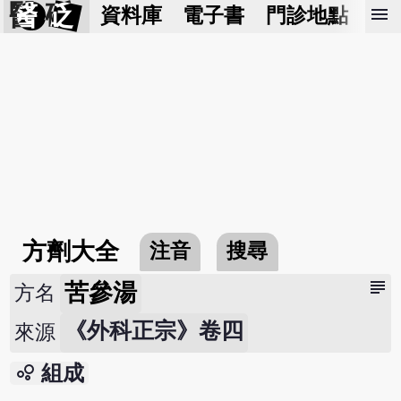
醫 砭
menu
資料庫
電子書
門診地點
預
方劑大全
注音
搜尋
subject
苦參湯
方名
《外科正宗》卷四
來源
bubble_chart
組成