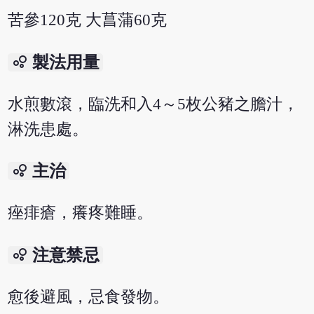
苦參120克 大菖蒲60克
bubble_chart
製法用量
水煎數滾，臨洗和入4～5枚公豬之膽汁，
淋洗患處。
bubble_chart
主治
痤痱瘡，癢疼難睡。
bubble_chart
注意禁忌
愈後避風，忌食發物。