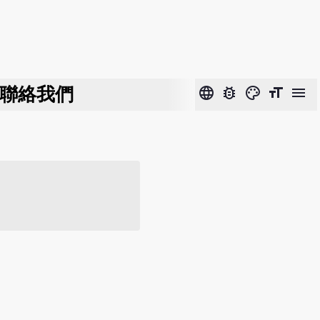
聯絡我們
language
bug_report
color_lens
format_size
menu