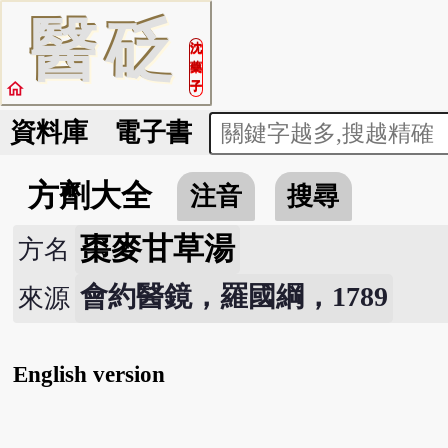
醫
砭
沈
藥
home
子
資料庫
電子書
方劑大全
注音
搜尋
棗麥甘草湯
方名
會約醫鏡，羅國綱，1789
來源
English version