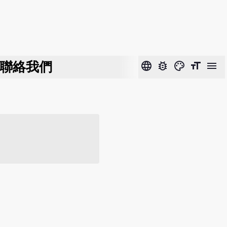
聯絡我們
language
bug_report
color_lens
format_size
menu