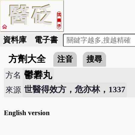
醫
砭
沈
藥
home
子
資料庫
電子書
方劑大全
注音
搜尋
鬱礬丸
方名
世醫得效方，危亦林，1337
來源
English version